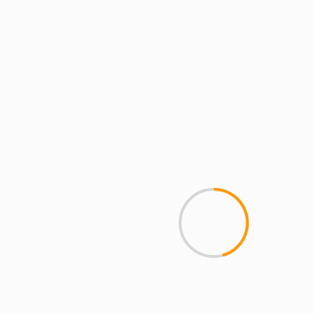
MCMI REPORT
Lemon Casino – szczegółowa recenzja
Lemon Kasyno
2 min read