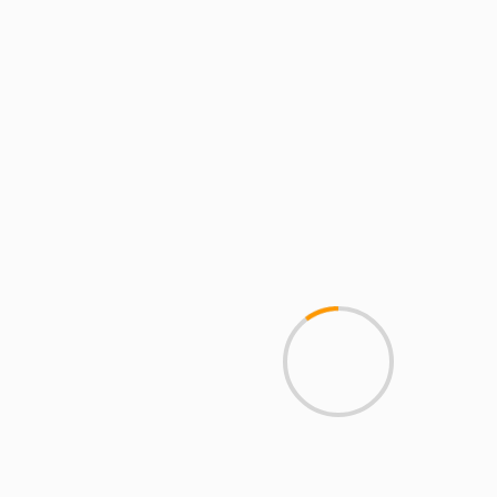
Пинко казино – Официальный
сайт Pinco играть онлайн | Зеркало
и вход
1 min read
MCMI REPORT
Пинко казино – Официальный