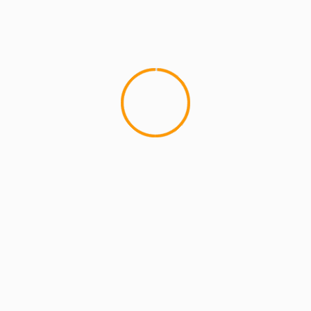
MCMI REPORT
Lemon Casino – szczegółowa recenzja
Lemon Kasyno
2 min read