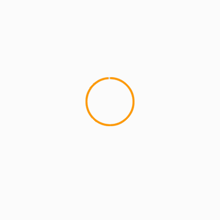
4 min read
MCMI REPORT
Lemon Casino – szczegółowa recenzja
Lemon Kasyno
2 min read