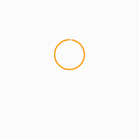
4 min read
MCMI REPORT
Lemon Casino – szczegółowa recenzja
Lemon Kasyno
2 min read