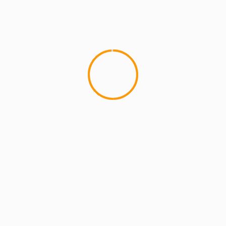
MCMI REPORT
Lemon Casino – szczegółowa recenzja
Lemon Kasyno
2 min read