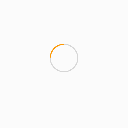
MORE STORIES
4 min read
MCMI REPORT
Lemon Casino – szczegółowa recenzja
Lemon Kasyno