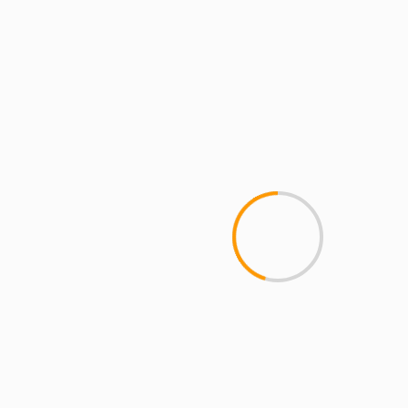
MCMI REPORT
Пинко казино – Официальный
сайт Pinco играть онлайн | Зеркало
и вход
1 min read