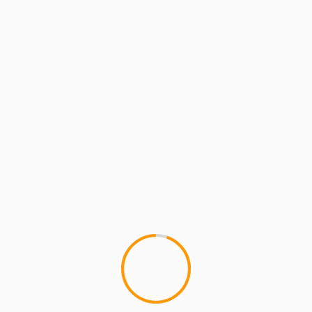
tchVega
|
@LR_Blitzkrieg