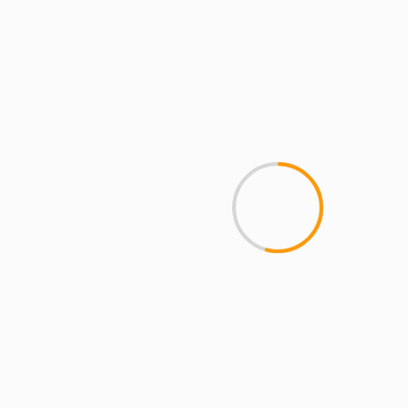
MCMI REPORT
Пинко казино – Официальный
сайт Pinco играть онлайн | Зеркало
и вход
1 min read