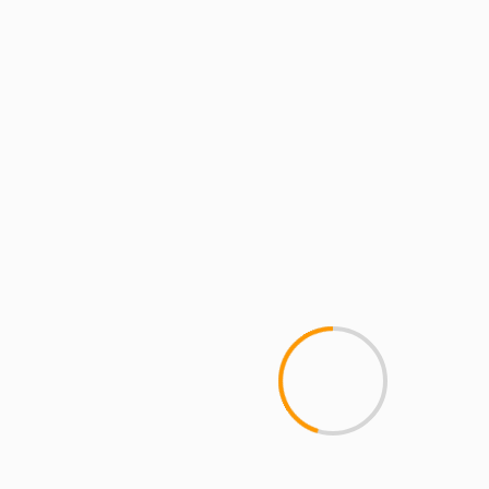
MCMI REPORT
Пинко казино – Официальный
сайт Pinco играть онлайн | Зеркало
и вход
1 min read
MCMI REPORT