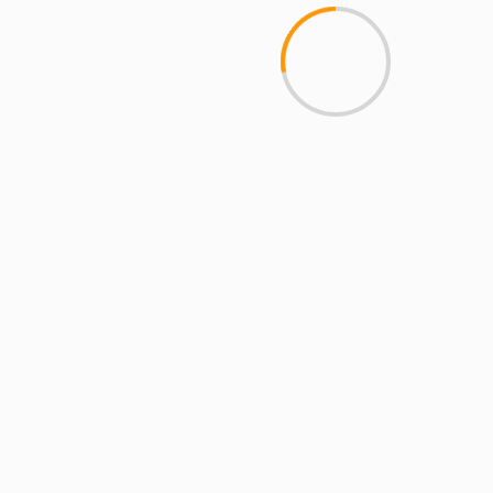
MCMI REPORT
Пинко казино – Официальный
сайт Pinco играть онлайн | Зеркало
и вход
YOU MAY HAVE MISSED
4 min read