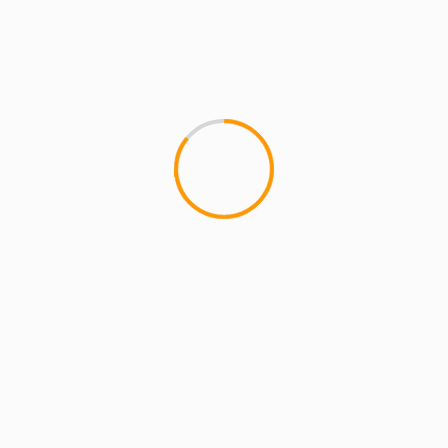
MCMI REPORT
منصة Pocket Option في مصر: دليل شامل
للمتداولين
3 min read