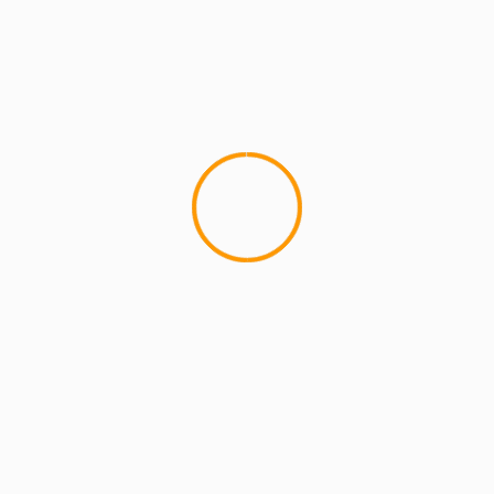
4 min read
MCMI REPORT
Lemon Casino – szczegółowa recenzja
Lemon Kasyno
2 min read