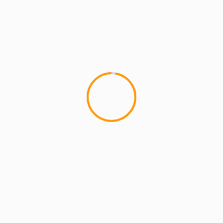
4 min read
MCMI REPORT
Lemon Casino – szczegółowa recenzja
Lemon Kasyno
2 min read