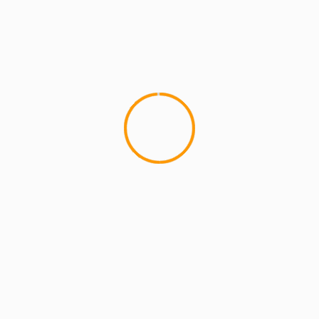
4 min read
MCMI REPORT
Lemon Casino – szczegółowa recenzja
Lemon Kasyno
2 min read