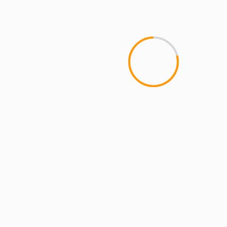
MCMI REPORT
Пинко казино – Официальный
сайт Pinco играть онлайн | Зеркало
и вход
YOU MAY HAVE MISSED
4 min read