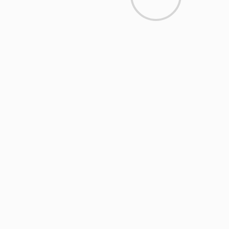
и вход
1 min read
MCMI REPORT
Пинко казино – Официальный
сайт Pinco играть онлайн | Зеркало
и вход