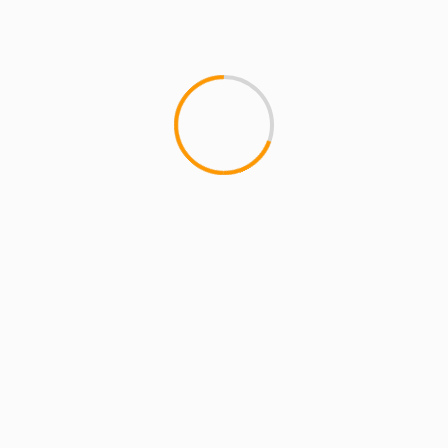
MCMI REPORT
Lemon Casino – szczegółowa recenzja
Lemon Kasyno
2 min read