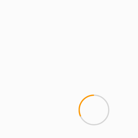
MCMI REPORT
Пинко казино – Официальный
сайт Pinco играть онлайн | Зеркало
и вход
1 min read